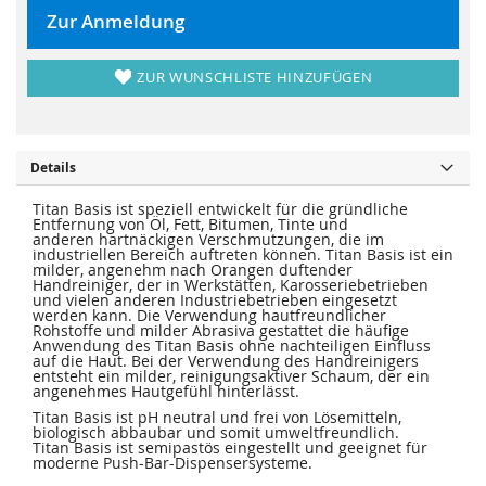
r
s
i
p
Zur Anmeldung
n
r
g
i
e
n
n
g
ZUR WUNSCHLISTE HINZUFÜGEN
e
n
Details
Titan Basis ist speziell entwickelt für die gründliche
Entfernung von Öl, Fett, Bitumen, Tinte und
anderen hartnäckigen Verschmutzungen, die im
industriellen Bereich auftreten können. Titan Basis ist ein
milder, angenehm nach Orangen duftender
Handreiniger, der in Werkstätten, Karosseriebetrieben
und vielen anderen Industriebetrieben eingesetzt
werden kann. Die Verwendung hautfreundlicher
Rohstoffe und milder Abrasiva gestattet die häufige
Anwendung des Titan Basis ohne nachteiligen Einfluss
auf die Haut. Bei der Verwendung des Handreinigers
entsteht ein milder, reinigungsaktiver Schaum, der ein
angenehmes Hautgefühl hinterlässt.
Titan Basis ist pH neutral und frei von Lösemitteln,
biologisch abbaubar und somit umweltfreundlich.
Titan Basis ist semipastös eingestellt und geeignet für
moderne Push-Bar-Dispensersysteme.