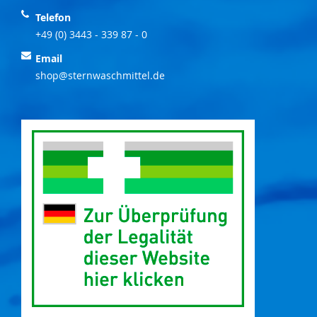
Telefon
+49 (0) 3443 - 339 87 - 0
Email
shop@sternwaschmittel.de