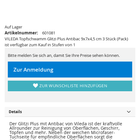
e
a
r
l
i
e
e
r
s
i
p
e
Auf Lager
r
s
i
p
Artikelnummer:
601081
n
r
VILEDA Topfschwamm Glitzi Plus Antibac 9x7x4,5 cm 3 Stück (Pack)
g
i
e
n
ist verfügbar zum Kauf in Stufen von 1
n
g
e
Bitte melden Sie sich an, damit Sie Ihre Preise sehen können.
n
Zur Anmeldung
ZUR WUNSCHLISTE HINZUFÜGEN
Details
Der Glitzi Plus mit Antibac von Vileda ist der kraftvolle
Allrounder zur Reinigung von Oberflächen, Geschirr,
Töpfen und mehr. Neben der weichen Microfaser-
Tuchseite für empfindliche Oberflächen sorgt die