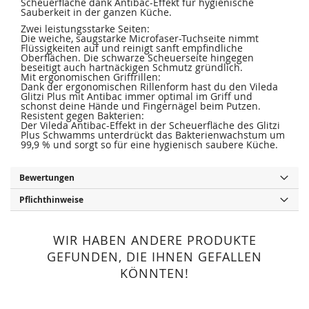
Scheuerfläche dank Antibac-Effekt für hygienische
Sauberkeit in der ganzen Küche.
Zwei leistungsstarke Seiten:
Die weiche, saugstarke Microfaser-Tuchseite nimmt
Flüssigkeiten auf und reinigt sanft empfindliche
Oberflächen. Die schwarze Scheuerseite hingegen
beseitigt auch hartnäckigen Schmutz gründlich.
Mit ergonomischen Griffrillen:
Dank der ergonomischen Rillenform hast du den Vileda
Glitzi Plus mit Antibac immer optimal im Griff und
schonst deine Hände und Fingernägel beim Putzen.
Resistent gegen Bakterien:
Der Vileda Antibac-Effekt in der Scheuerfläche des Glitzi
Plus Schwamms unterdrückt das Bakterienwachstum um
99,9 % und sorgt so für eine hygienisch saubere Küche.
Bewertungen
Pflichthinweise
WIR HABEN ANDERE PRODUKTE
GEFUNDEN, DIE IHNEN GEFALLEN
KÖNNTEN!