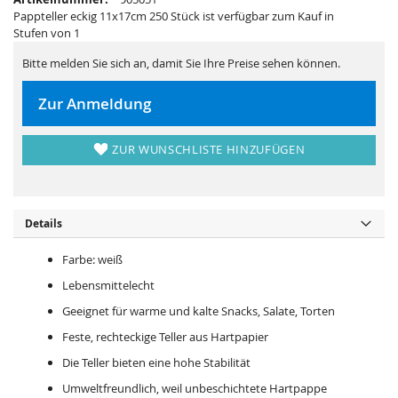
s
i
p
Pappteller eckig 11x17cm 250 Stück ist verfügbar zum Kauf in
e
r
s
Stufen von 1
i
p
n
r
g
i
Bitte melden Sie sich an, damit Sie Ihre Preise sehen können.
e
n
n
g
e
Zur Anmeldung
n
ZUR WUNSCHLISTE HINZUFÜGEN
Details
Farbe: weiß
Lebensmittelecht
Geeignet für warme und kalte Snacks, Salate, Torten
Feste, rechteckige Teller aus Hartpapier
Die Teller bieten eine hohe Stabilität
Umweltfreundlich, weil unbeschichtete Hartpappe