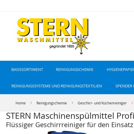
D
i
r
e
k
t
z
u
m
I
n
h
a
l
t
BASISSORTIMENT
REINIGUNGSCHEMIE
HYGIENEPAPIE
REINIGUNGSSYSTEME UND REINIGUNGSTEXTILIEN
SPENDER
Home
Reinigungschemie
Geschirr- und Küchenreiniger
STERN Maschinenspülmittel Profi
Flüssiger Geschirrreiniger für den Einsa
Z
Z