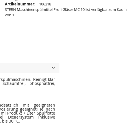
Artikelnummer:
106218
STERN Maschinenspülmittel Profi Gläser MC 10l ist verfügbar zum Kauf i
von 1
rspülmaschinen. Reinigt klar
Schaumfrei, phosphatfrei,
ndsätzlich mit geeigneten
Dosierung geeignet! Je nach
l Produkt / Liter Spülflotte
el Dosiersystem inklusive
bis 30 °C.