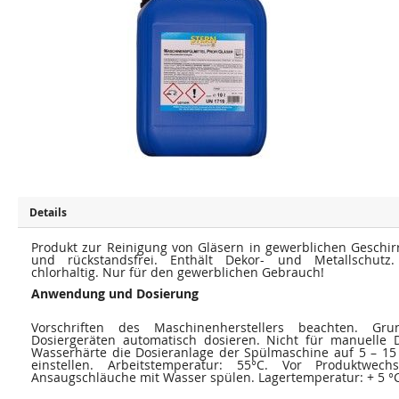
u
u
m
m
E
A
n
n
d
f
e
a
d
n
e
g
r
d
B
e
i
r
l
B
d
i
e
l
r
d
g
e
a
r
l
g
e
a
Details
r
l
i
e
e
Produkt zur Reinigung von Gläsern in gewerblichen Geschir
r
s
i
und rückstandsfrei. Enthält Dekor- und Metallschutz. 
p
e
chlorhaltig. Nur für den gewerblichen Gebrauch!
r
s
i
Anwendung und Dosierung
p
n
r
g
i
Vorschriften des Maschinenherstellers beachten. Gru
e
n
n
Dosiergeräten automatisch dosieren. Nicht für manuelle 
g
e
Wasserhärte die Dosieranlage der Spülmaschine auf 5 – 15 m
n
einstellen. Arbeitstemperatur: 55°C. Vor Produktwechs
Ansaugschläuche mit Wasser spülen. Lagertemperatur: + 5 °C 