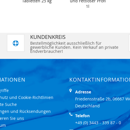
Tabletten 25 kg
und Fettlöser Profi
1l
KUNDENKREIS
Bestellmöglichkeit ausschließlich für
gewerbliche Kunden. Kein Verkauf an private
Endverbraucher!
MATIONEN
KONTAKTINFORMATI
riffe
Adresse
hutz und Cookie-Richtlinien
Friedensstraße 2b, 06667 W
rte Suche
Deutschland
ungen und Rücksendungen
Telefon
eren Sie uns
+49 (0) 3443 - 339 87 - 0
sum