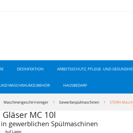
RE
DESINFEKTION
ARBEITSSCHUTZ, PFLEGE- UND GESUNDHE
 UND WASCHRAUMZUBEHÖR
HAUSBEDARF
Maschinengeschirrreiniger
Gewerbespülmaschinen
STERN Maschin
 Gläser MC 10l
tz in gewerblichen Spülmaschinen
Auf Lager