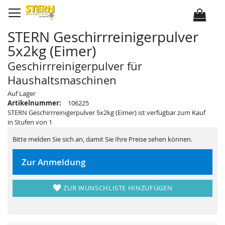
D
i
r
e
k
STERN Geschirrreinigerpulver
t
z
5x2kg (Eimer)
u
m
I
Geschirrreinigerpulver für
n
h
Haushaltsmaschinen
a
l
Z
Z
Auf Lager
t
u
u
Artikelnummer:
106225
m
m
E
A
STERN Geschirrreinigerpulver 5x2kg (Eimer) ist verfügbar zum Kauf
n
n
in Stufen von 1
d
f
e
a
d
n
Bitte melden Sie sich an, damit Sie Ihre Preise sehen können.
e
g
r
d
B
e
Zur Anmeldung
i
r
l
B
d
i
e
l
ZUR WUNSCHLISTE HINZUFÜGEN
r
d
g
e
a
r
l
g
e
a
r
l