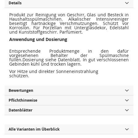
i
e
Details
e
r
s
i
p
e
Produkt zur Reinigung von Geschirr, Glas und Besteck in
r
s
Haushaltsspülmaschinen. Alkalischer Intensivreiniger
i
p
beseitigt hartnäckige Verschmutzungen. Schützt vor
n
r
Korrosion. Für Porzellan mit Unterglasdekor, Edelstahl
g
i
und Kunststoffgeschirr. Parfümiert.
e
n
n
g
Anwendung und Dosierung
e
n
Entsprechende Produktmenge in den dafür
vorgesehenen Behälter der Spülmaschine
füllen.Dosierung siehe Datenblatt. In gut verschlossenen
Gebinden kühl und trocken lagern.
Vor Hitze und direkter Sonneneinstrahlung
schützen.
Bewertungen
Pflichthinweise
Datenblätter
Alle Varianten im Überblick