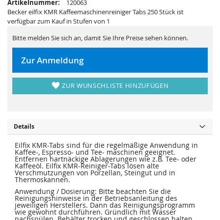
Artikelnummer:
120063
e
a
r
l
Becker eilfix KMR Kaffeemaschinenreiniger Tabs 250 Stück ist
i
e
verfügbar zum Kauf in Stufen von 1
e
r
s
i
p
e
Bitte melden Sie sich an, damit Sie Ihre Preise sehen können.
r
s
i
p
n
r
Zur Anmeldung
g
i
e
n
n
g
e
ZUR WUNSCHLISTE HINZUFÜGEN
n
Details
Eilfix KMR-Tabs sind für die regelmäßige Anwendung in
Kaffee-, Espresso- und Tee- maschinen geeignet.
Entfernen hartnäckige Ablagerungen wie z.B. Tee- oder
Kaffeeöl. Eilfix KMR-Reiniger-Tabs lösen alte
Verschmutzungen von Porzellan, Steingut und in
Thermoskannen.
Anwendung / Dosierung: Bitte beachten Sie die
Reinigungshinweise in der Betriebsanleitung des
jeweiligen Herstellers. Dann das Reinigungsprogramm
wie gewohnt durchführen. Gründlich mit Wasser
nachspülen. Behälter trocken und geschlossen halten.