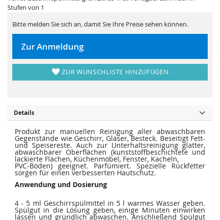
i
e
Stufen von 1
e
r
s
i
p
e
Bitte melden Sie sich an, damit Sie Ihre Preise sehen können.
r
s
i
p
n
r
Zur Anmeldung
g
i
e
n
n
g
e
ZUR WUNSCHLISTE HINZUFÜGEN
n
Details
Produkt zur manuellen Reinigung aller abwaschbaren
Gegenstände wie Geschirr, Gläser, Besteck. Beseitigt Fett-
und Speisereste. Auch zur Unterhaltsreinigung glatter,
abwaschbarer Oberflächen (kunststoffbeschichtete und
lackierte Flächen, Küchenmöbel, Fenster, Kacheln,
PVC-Böden) geeignet. Parfümiert. Spezielle Rückfetter
sorgen für einen verbesserten Hautschutz.
Anwendung und Dosierung
4 - 5 ml Geschirrspülmittel in 5 l warmes Wasser geben.
Spülgut in die Lösung geben, einige Minuten einwirken
lassen und gründlich abwaschen. Anschließend Spülgut