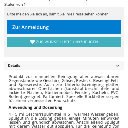
i
e
Stufen von 1
e
r
s
i
p
e
Bitte melden Sie sich an, damit Sie Ihre Preise sehen können.
r
s
i
p
n
r
Zur Anmeldung
g
i
e
n
n
g
e
ZUR WUNSCHLISTE HINZUFÜGEN
n
Details
Produkt zur manuellen Reinigung aller abwaschbaren
Gegenstände wie Geschirr, Gläser, Besteck. Beseitigt Fett-
und Speisereste. Auch zur Unterhaltsreinigung glatter,
abwaschbarer Oberflächen (kunststoffbeschichtete und
lackierte Flächen, Küchenmöbel, Fenster, Kacheln, PVC-
Böden) geeignet. Parfümiert. Spezielle Rückfetter sorgen
für einen verbesserten Hautschutz.
Anwendung und Dosierung
4 - 5 ml Geschirrspülmittel in 5 l warmes Wasser geben.
Spülgut in die Lösung geben, einige Minuten einwirken
lassen und gründlich abwaschen. Anschließend Spülgut
mit klarem Wasser gut abspülen. Für die Reinigung von