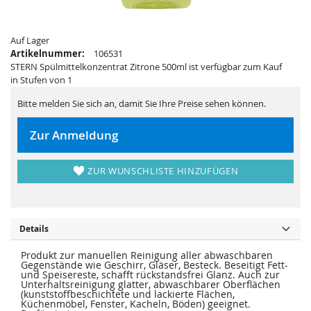
i
e
e
r
s
i
p
e
Auf Lager
r
s
i
p
Artikelnummer:
106531
n
r
STERN Spülmittelkonzentrat Zitrone 500ml ist verfügbar zum Kauf
g
i
e
n
in Stufen von 1
n
g
e
Bitte melden Sie sich an, damit Sie Ihre Preise sehen können.
n
Zur Anmeldung
ZUR WUNSCHLISTE HINZUFÜGEN
Details
Produkt zur manuellen Reinigung aller abwaschbaren
Gegenstände wie Geschirr, Gläser, Besteck. Beseitigt Fett-
und Speisereste, schafft rückstandsfrei Glanz. Auch zur
Unterhaltsreinigung glatter, abwaschbarer Oberflächen
(kunststoffbeschichtete und lackierte Flächen,
Küchenmöbel, Fenster, Kacheln, Böden) geeignet.