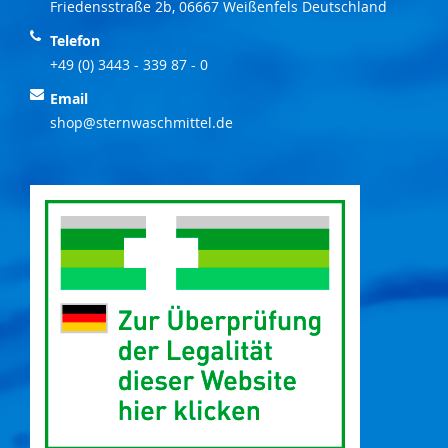
Friedensstraße 2b, 06667 Weißenfels Deutschland
Telefon
+49 (0) 3443 - 339 87 - 0
Email
shop@sternwaschmittel.de