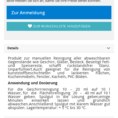
Bitte melden Sie sich an, damit Sie Ihre Preise sehen können.
s
i
p
e
r
s
i
p
Zur Anmeldung
n
r
g
i
e
n
n
g
ZUR WUNSCHLISTE HINZUFÜGEN
e
n
Details
Produkt zur manuellen Reinigung aller abwaschbaren
Gegenstände wie Geschirr, Gläser, Besteck. Beseitigt Fett-
und Speisereste, schafft rückstandsfrei Glanz.
Unparfümiert.Auch geeignet für die Reinigung von
kunststoffbeschichteten und lackierten Flächen,
Küchenmöbeln, Fenster, Kacheln, PVC-Böden.
Anwendung und Dosierung
Für die Geschirrreinigung 10 – 20 ml auf 10 l
Wasser, für die Flächenreinigung 20 – 40 ml auf 10 l
Wasser geben. Spülgut in die Lösung geben,einige
Minuten einwirken lassen und gründlich
abwaschen.Anschließend Spülgut mit klarem Wasser gut
abspülen. Lagertemperatur: + 5 °C bis 30 °C.