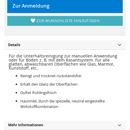
r
s
i
p
Zur Anmeldung
n
r
g
i
e
n
n
g
ZUR WUNSCHLISTE HINZUFÜGEN
e
n
Details
Für die Unterhaltsreinigung zur manuellen Anwendung
oder für Böden z. B. mit dem Rasantsystem. Für alle
glatten, abwaschbaren Oberflächen wie Glas, Marmor,
Kunststoff, etc..
Reinigt und trocknet rückstandsfrei
Erhält den Glanz der Oberflächen
Duftet frühlingsfrisch
Hautmild, durch die spezielle, neutral eingestellte
Wirkstoffkombination
Mehr Informationen