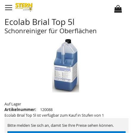
D
i
r
e
k
Ecolab Brial Top 5l
t
z
u
Schonreiniger für Oberflächen
m
I
Z
Z
n
u
u
h
m
m
a
E
A
l
n
n
t
d
f
e
a
d
n
e
g
r
d
B
e
i
r
l
B
d
i
e
l
r
d
g
e
a
r
Auf Lager
l
g
Artikelnummer:
120088
e
a
r
l
Ecolab Brial Top 5l ist verfügbar zum Kauf in Stufen von 1
i
e
e
r
Bitte melden Sie sich an, damit Sie Ihre Preise sehen können.
s
i
p
e