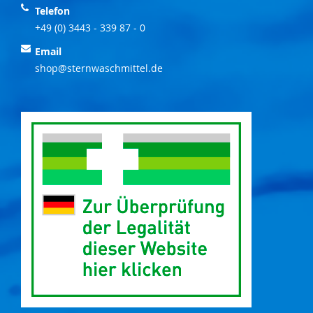
Telefon
+49 (0) 3443 - 339 87 - 0
Email
shop@sternwaschmittel.de