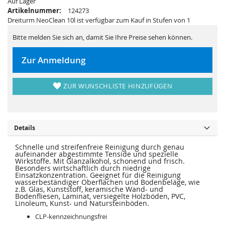
Auf Lager
r
s
i
p
Artikelnummer:
124273
n
r
Dreiturm NeoClean 10l ist verfügbar zum Kauf in Stufen von 1
g
i
e
n
n
g
Bitte melden Sie sich an, damit Sie Ihre Preise sehen können.
e
n
Zur Anmeldung
ZUR WUNSCHLISTE HINZUFÜGEN
Details
Schnelle und streifenfreie Reinigung durch genau
aufeinander abgestimmte Tenside und spezielle
Wirkstoffe. Mit Glanzalkohol, schonend und frisch.
Besonders wirtschaftlich durch niedrige
Einsatzkonzentration. Geeignet für die Reinigung
wasserbeständiger Oberflächen und Bodenbeläge, wie
z.B. Glas, Kunststoff, keramische Wand- und
Bodenfliesen, Laminat, versiegelte Holzböden, PVC,
Linoleum, Kunst- und Natursteinböden.
CLP-kenn­zeich­­nungs­frei