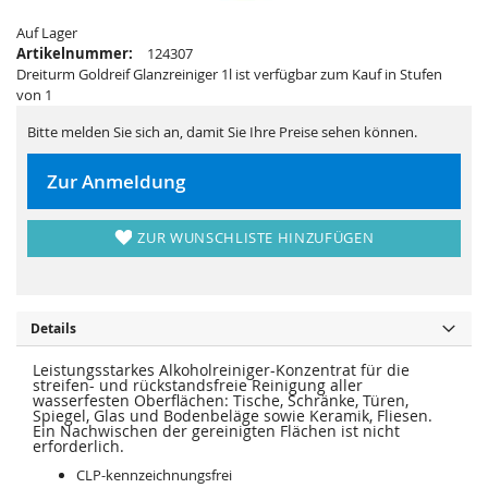
s
i
p
e
Auf Lager
r
s
i
p
Artikelnummer:
124307
n
r
Dreiturm Goldreif Glanzreiniger 1l ist verfügbar zum Kauf in Stufen
g
i
e
n
von 1
n
g
e
Bitte melden Sie sich an, damit Sie Ihre Preise sehen können.
n
Zur Anmeldung
ZUR WUNSCHLISTE HINZUFÜGEN
Details
Leistungsstarkes Alkoholreiniger-Konzentrat für die
streifen- und rückstandsfreie Reinigung aller
wasserfesten Oberflächen: Tische, Schränke, Türen,
Spiegel, Glas und Bodenbeläge sowie Keramik, Fliesen.
Ein Nachwischen der gereinigten Flächen ist nicht
erforderlich.
CLP-kennzeichnungsfrei