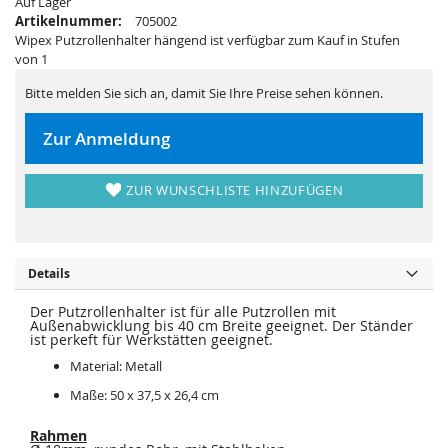
Auf Lager
r
s
i
p
Artikelnummer:
705002
n
r
Wipex Putzrollenhalter hängend ist verfügbar zum Kauf in Stufen
g
i
e
n
von 1
n
g
e
Bitte melden Sie sich an, damit Sie Ihre Preise sehen können.
n
Zur Anmeldung
ZUR WUNSCHLISTE HINZUFÜGEN
Details
Der Putzrollenhalter ist für alle Putzrollen mit
Außenabwicklung bis 40 cm Breite geeignet. Der Ständer
ist perkeft für Werkstätten geeignet.
Material: Metall
Maße: 50 x 37,5 x 26,4 cm
Rahmen