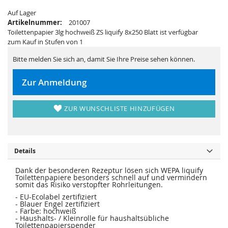
i
e
e
r
Auf Lager
s
i
Artikelnummer:
201007
p
e
r
s
Toilettenpapier 3lg hochweiß ZS liquify 8x250 Blatt ist verfügbar
i
p
zum Kauf in Stufen von 1
n
r
g
i
e
n
Bitte melden Sie sich an, damit Sie Ihre Preise sehen können.
n
g
e
n
Zur Anmeldung
ZUR WUNSCHLISTE HINZUFÜGEN
Details
Dank der besonderen Rezeptur lösen sich WEPA liquify
Toilettenpapiere besonders schnell auf und vermindern
somit das Risiko verstopfter Rohrleitungen.
- EU-Ecolabel zertifiziert
- Blauer Engel zertifiziert
- Farbe: hochweiß
- Haushalts- / Kleinrolle für haushaltsübliche
Toilettenpapierspender