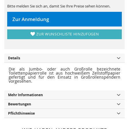
s
i
p
e
Bitte melden Sie sich an, damit Sie Ihre Preise sehen können.
r
s
i
p
n
r
Zur Anmeldung
g
i
e
n
n
g
e
ZUR WUNSCHLISTE HINZUFÜGEN
n
Details
Die als Jumbo- oder auch Großrolle bezeichnete
Toilettenpapierrolle ist aus hochweißem Zellstoffpapier
gefertigt und für den Einsatz in Großrollenspendern
vorgesehen.
Mehr Informationen
Bewertungen
Pflichthinweise