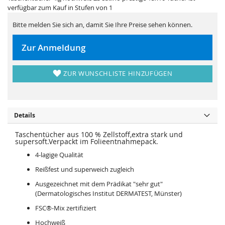
i
e
verfügbar zum Kauf in Stufen von 1
e
r
s
i
p
e
Bitte melden Sie sich an, damit Sie Ihre Preise sehen können.
r
s
i
p
n
r
Zur Anmeldung
g
i
e
n
n
g
e
ZUR WUNSCHLISTE HINZUFÜGEN
n
Details
Taschentücher aus 100 % Zellstoff,extra stark und
supersoft.Verpackt im Folieentnahmepack.
4-lagige Qualität
Reißfest und superweich zugleich
Ausgezeichnet mit dem Prädikat "sehr gut"
(Dermatologisches Institut DERMATEST, Münster)
FSC®-Mix zertifiziert
Hochweiß