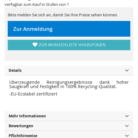
s
i
verfügbar zum Kauf in Stufen von 1
p
e
r
s
i
p
Bitte melden Sie sich an, damit Sie Ihre Preise sehen können.
n
r
g
i
e
n
Zur Anmeldung
n
g
e
n
ZUR WUNSCHLISTE HINZUFÜGEN
Details
Überzeugende Reinigungsergebnisse dank hoher
Saugkraft und Festigkeit in 100% Recycling-Qualität.
-EU-Ecolabel zertifiziert
Mehr Informationen
Bewertungen
Pflichthinweise