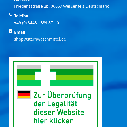
Friedensstraße 2b, 06667 Weißenfels Deutschland
Telefon
+49 (0) 3443 - 339 87 - 0
Email
shop@sternwaschmittel.de