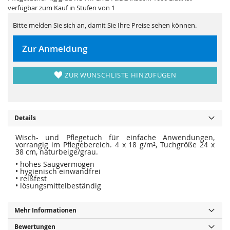
i
e
verfügbar zum Kauf in Stufen von 1
e
r
s
i
p
e
Bitte melden Sie sich an, damit Sie Ihre Preise sehen können.
r
s
i
p
n
r
Zur Anmeldung
g
i
e
n
n
g
e
ZUR WUNSCHLISTE HINZUFÜGEN
n
Details
Wisch- und Pflegetuch für einfache Anwendungen,
vorrangig im Pflegebereich. 4 x 18 g/m², Tuchgröße 24 x
38 cm, naturbeige/grau.
• hohes Saugvermögen
• hygienisch einwandfrei
• reißfest
• lösungsmittelbeständig
Mehr Informationen
Bewertungen