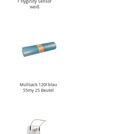
r Hyginity Sensor
weiß
Müllsack 120l blau
55my 25 Beutel