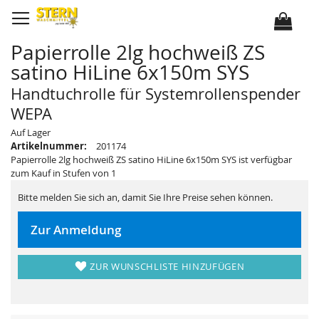
D
i
r
e
k
Papierrolle 2lg hochweiß ZS
t
z
satino HiLine 6x150m SYS
u
m
I
Handtuchrolle für Systemrollenspender
n
h
WEPA
a
l
Z
Z
Auf Lager
t
u
u
Artikelnummer:
201174
m
m
E
A
Papierrolle 2lg hochweiß ZS satino HiLine 6x150m SYS ist verfügbar
n
n
zum Kauf in Stufen von 1
d
f
e
a
d
n
Bitte melden Sie sich an, damit Sie Ihre Preise sehen können.
e
g
r
d
B
e
Zur Anmeldung
i
r
l
B
d
i
e
l
ZUR WUNSCHLISTE HINZUFÜGEN
r
d
g
e
a
r
l
g
e
a
r
l