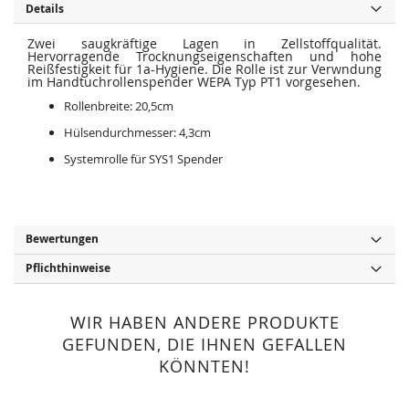
i
e
Details
e
r
s
i
p
e
Zwei saugkräftige Lagen in Zellstoffqualität.
r
s
Hervorragende Trocknungseigenschaften und hohe
i
p
Reißfestigkeit für 1a-Hygiene. Die Rolle ist zur Verwndung
n
r
im Handtuchrollenspender WEPA Typ PT1 vorgesehen.
g
i
e
n
Rollenbreite: 20,5cm
n
g
e
Hülsendurchmesser: 4,3cm
n
Systemrolle für SYS1 Spender
Bewertungen
Pflichthinweise
WIR HABEN ANDERE PRODUKTE
GEFUNDEN, DIE IHNEN GEFALLEN
KÖNNTEN!