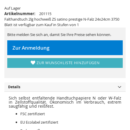
e
a
r
l
Auf Lager
i
e
Artikelnummer:
201115
e
r
s
i
Falthandtuch 2lg hochweiß ZS satino prestige N-Falz 24x24cm 3750
p
e
Blatt ist verfügbar zum Kauf in Stufen von 1
r
s
i
p
n
r
Bitte melden Sie sich an, damit Sie Ihre Preise sehen können.
g
i
e
n
n
g
Zur Anmeldung
e
n
ZUR WUNSCHLISTE HINZUFÜGEN
Details
Sich selbst entfaltende Handtuchpapiere N oder W-Falz
in Zellstoffqualität. Ökonomisch im Verbrauch, extrem
saugfähig und reißfest.
FSC zertifiziert
EU Ecolabel zertifiziert