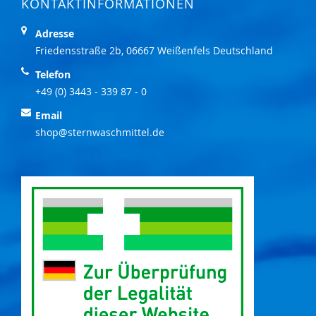
KONTAKTINFORMATIONEN
Adresse
Friedensstraße 2b, 06667 Weißenfels Deutschland
Telefon
+49 (0) 3443 - 339 87 - 0
Email
shop@sternwaschmittel.de