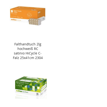
Falthandtuch 2lg
hochweiß RC
satinio HiCycle C-
Falz 25x41cm 2304
Blatt