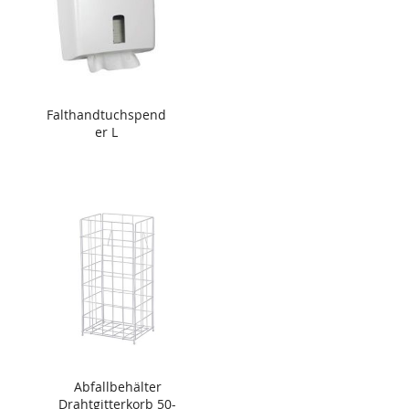
Falthandtuchspend
er L
Abfallbehälter
Drahtgitterkorb 50-