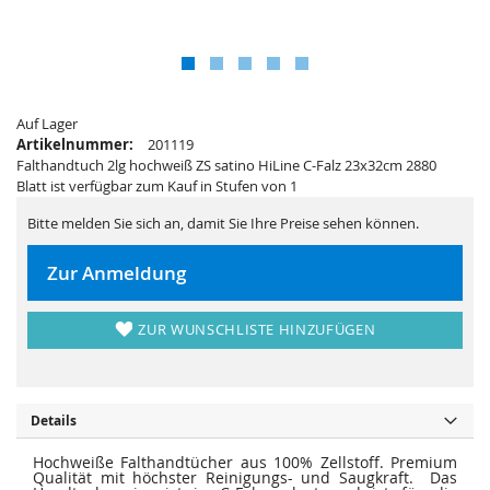
e
a
r
l
i
e
e
r
s
i
p
e
r
s
i
p
n
Auf Lager
r
g
i
Artikelnummer:
201119
e
n
Falthandtuch 2lg hochweiß ZS satino HiLine C-Falz 23x32cm 2880
n
g
e
Blatt ist verfügbar zum Kauf in Stufen von 1
n
Bitte melden Sie sich an, damit Sie Ihre Preise sehen können.
Zur Anmeldung
ZUR WUNSCHLISTE HINZUFÜGEN
Details
Hochweiße Falthandtücher aus 100% Zellstoff. Premium
Qualität mit höchster Reinigungs- und Saugkraft. Das