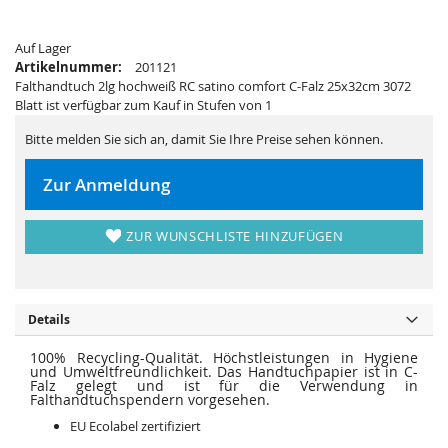
e
a
r
l
i
e
e
Auf Lager
r
s
i
Artikelnummer:
201121
p
e
Falthandtuch 2lg hochweiß RC satino comfort C-Falz 25x32cm 3072
r
s
i
p
Blatt ist verfügbar zum Kauf in Stufen von 1
n
r
g
i
e
Bitte melden Sie sich an, damit Sie Ihre Preise sehen können.
n
n
g
e
n
Zur Anmeldung
ZUR WUNSCHLISTE HINZUFÜGEN
Details
100% Recycling-Qualität. Höchstleistungen in Hygiene
und Umweltfreundlichkeit. Das Handtuchpapier ist in C-
Falz gelegt und ist für die Verwendung in
Falthandtuchspendern vorgesehen.
EU Ecolabel zertifiziert