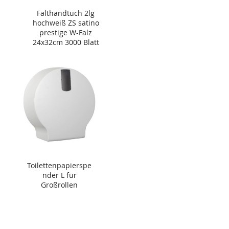
Falthandtuch 2lg
hochweiß ZS satino
prestige W-Falz
24x32cm 3000 Blatt
Toilettenpapierspe
nder L für
Großrollen