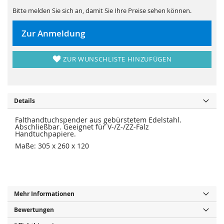
s
i
p
e
Bitte melden Sie sich an, damit Sie Ihre Preise sehen können.
r
s
i
p
n
r
Zur Anmeldung
g
i
e
n
n
g
e
ZUR WUNSCHLISTE HINZUFÜGEN
n
Details
Falthandtuchspender aus gebürstetem Edelstahl.
Abschließbar. Geeignet für V-/Z-/ZZ-Falz
Handtuchpapiere.
Maße: 305 x 260 x 120
Mehr Informationen
Bewertungen