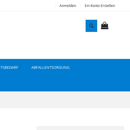
Anmelden
Ein Konto Erstellen
S
u
MEIN WAR
c
h
e
ITSBEDARF
ABFALLENTSORGUNG