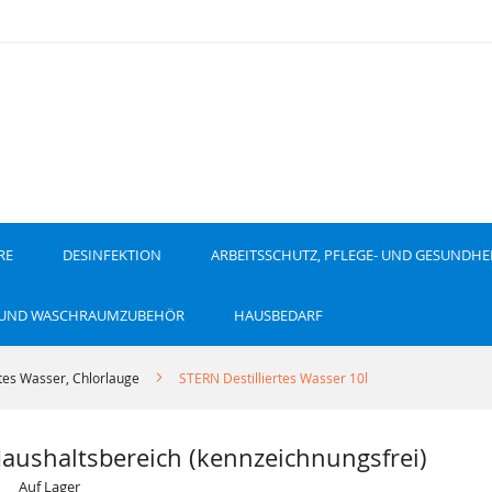
RE
DESINFEKTION
ARBEITSSCHUTZ, PFLEGE- UND GESUNDHE
 UND WASCHRAUMZUBEHÖR
HAUSBEDARF
ertes Wasser, Chlorlauge
STERN Destilliertes Wasser 10l
aushaltsbereich (kennzeichnungsfrei)
Auf Lager