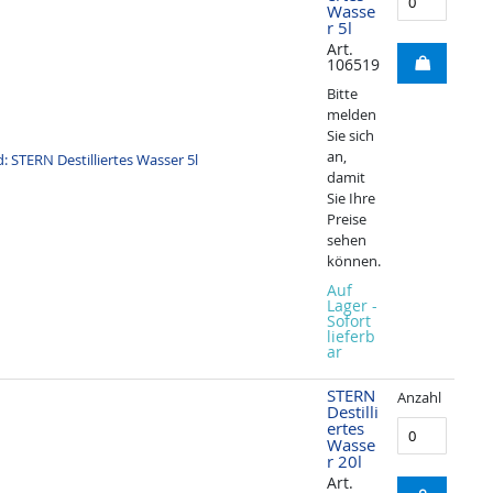
Wasse
r 5l
Art.
106519
Bitte
melden
Sie sich
an,
damit
Sie Ihre
Preise
sehen
können.
Auf
Lager -
Sofort
lieferb
ar
STERN
Anzahl
Destilli
ertes
Wasse
r 20l
Art.