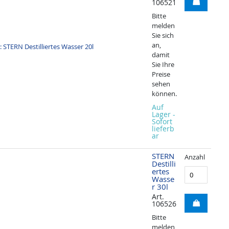
106521
Bitte
melden
Sie sich
an,
damit
Sie Ihre
Preise
sehen
können.
Auf
Lager -
Sofort
lieferb
ar
STERN
Anzahl
Destilli
ertes
Wasse
r 30l
Art.
106526
Bitte
melden