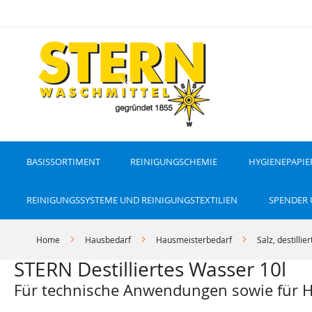
D
i
r
e
k
t
z
u
m
I
n
h
a
l
t
BASISSORTIMENT
REINIGUNGSCHEMIE
HYGIENEPAPIE
REINIGUNGSSYSTEME UND REINIGUNGSTEXTILIEN
SPENDER
Home
Hausbedarf
Hausmeisterbedarf
Salz, destilli
STERN Destilliertes Wasser 10l
Für technische Anwendungen sowie für H
Z
Z