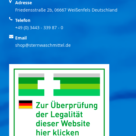
Adresse
Friedensstraße 2b, 06667 Weißenfels Deutschland
Telefon
+49 (0) 3443 - 339 87 - 0
Email
shop@sternwaschmittel.de