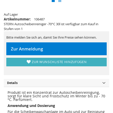
s
i
p
e
r
s
i
p
n
Auf Lager
r
g
i
Artikelnummer:
106487
e
n
STERN Autoscheibenreiniger -70°C 30l ist verfügbar zum Kauf in
n
g
e
Stufen von 1
n
Bitte melden Sie sich an, damit Sie Ihre Preise sehen können.
Zur Anmeldung
ZUR WUNSCHLISTE HINZUFÜGEN
Details
Produkt ist ein Konzentrat zur Autoscheibenreinigung,
sorgt für klare Sicht und Frostschutz im Winter bis zu - 70
°C. Parfümiert.
Anwendung und Dosierung
Für die Scheibenwaschanlage im Auto und zur Reinigung