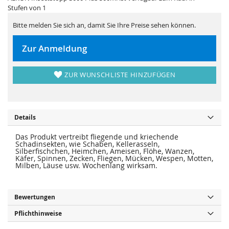
i
e
Stufen von 1
e
r
s
i
p
e
Bitte melden Sie sich an, damit Sie Ihre Preise sehen können.
r
s
i
p
n
r
Zur Anmeldung
g
i
e
n
n
g
e
ZUR WUNSCHLISTE HINZUFÜGEN
n
Details
Das Produkt vertreibt fliegende und kriechende
Schadinsekten, wie Schaben, Kellerasseln,
Silberfischchen, Heimchen, Ameisen, Flöhe, Wanzen,
Käfer, Spinnen, Zecken, Fliegen, Mücken, Wespen, Motten,
Milben, Läuse usw. Wochenlang wirksam.
Bewertungen
Pflichthinweise