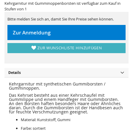
i
e
Kehrgarnitur mit Gumminoppenborsten ist verfügbar zum Kauf in
e
r
Stufen von 1
s
i
p
e
r
s
Bitte melden Sie sich an, damit Sie Ihre Preise sehen können.
i
p
n
r
g
i
Zur Anmeldung
e
n
n
g
e
n
ZUR WUNSCHLISTE HINZUFÜGEN
Details
Kehrgarnitur mit synthetischen Gummiborsten /
Gumminoppen.
Das Kehrset besteht aus einer Kehrschaufel mit
Gummilippe und einem Handfeger mit Gummiborsten.
An den Borsten haften besonders Haare oder Ähnliches
daran. Durch die Gummiborsten ist der Handbesen auch
für feuchte Verschmutzungen geeignet.
Material: Kunststoff, Gummi
Farbe: sortiert