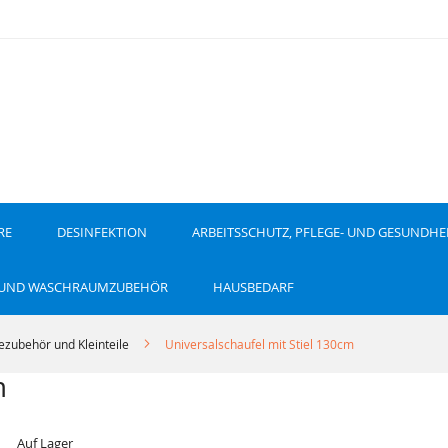
RE
DESINFEKTION
ARBEITSSCHUTZ, PFLEGE- UND GESUNDHE
 UND WASCHRAUMZUBEHÖR
HAUSBEDARF
ezubehör und Kleinteile
Universalschaufel mit Stiel 130cm
m
Auf Lager