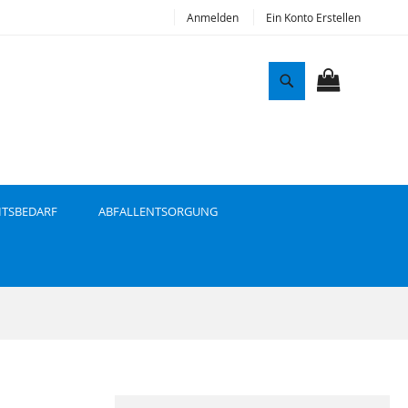
Anmelden
Ein Konto Erstellen
S
u
MEIN WAR
c
h
e
ITSBEDARF
ABFALLENTSORGUNG