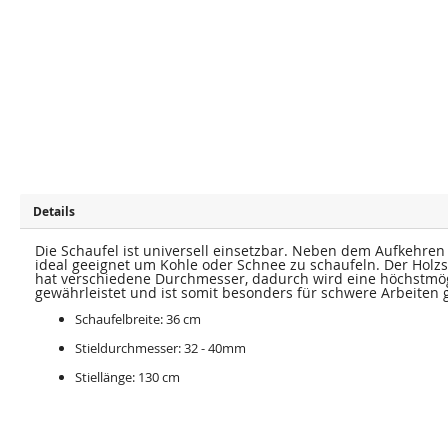
u
u
m
m
E
A
n
n
d
f
e
a
d
n
e
g
r
d
B
e
i
r
l
B
d
i
e
l
r
d
g
e
Details
a
r
l
g
e
a
Die Schaufel ist universell einsetzbar. Neben dem Aufkehren
r
l
i
e
ideal geeignet um Kohle oder Schnee zu schaufeln. Der Holzst
e
r
hat verschiedene Durchmesser, dadurch wird eine höchstmögl
s
i
gewährleistet und ist somit besonders für schwere Arbeiten 
p
e
r
s
Schaufelbreite: 36 cm
i
p
n
r
Stieldurchmesser: 32 - 40mm
g
i
e
n
Stiellänge: 130 cm
n
g
e
n