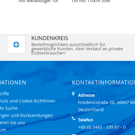
mit Metallbügel 10l
cm mit 110cm Stiel
KUNDENKREIS
Bestellmöglichkeit ausschließlich für
gewerbliche Kunden. Kein Verkauf an private
Endverbraucher!
MATIONEN
KONTAKTINFORMATI
riffe
Adresse
hutz und Cookie-Richtlinien
Friedensstraße 2b, 06667 W
rte Suche
Deutschland
ungen und Rücksendungen
Telefon
eren Sie uns
+49 (0) 3443 - 339 87 - 0
sum