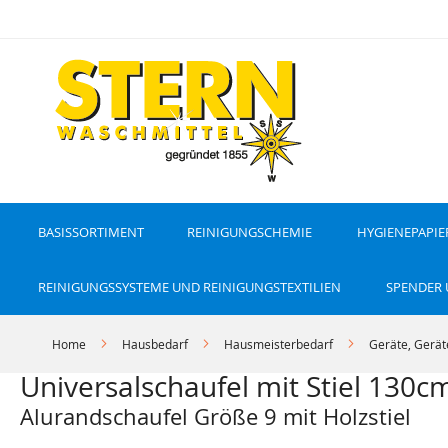
D
i
r
e
k
t
z
u
m
I
n
h
a
l
t
BASISSORTIMENT
REINIGUNGSCHEMIE
HYGIENEPAPIE
REINIGUNGSSYSTEME UND REINIGUNGSTEXTILIEN
SPENDER
Home
Hausbedarf
Hausmeisterbedarf
Geräte, Gerät
Universalschaufel mit Stiel 130c
Alurandschaufel Größe 9 mit Holzstiel
Z
Z