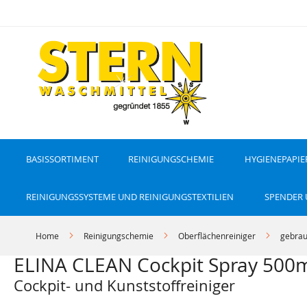
D
i
r
e
k
t
z
u
m
I
n
h
a
l
t
BASISSORTIMENT
REINIGUNGSCHEMIE
HYGIENEPAPIE
REINIGUNGSSYSTEME UND REINIGUNGSTEXTILIEN
SPENDER
Home
Reinigungschemie
Oberflächenreiniger
gebrau
ELINA CLEAN Cockpit Spray 500m
Cockpit- und Kunststoffreiniger
Z
Z