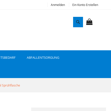
Anmelden
Ein Konto Erstellen
S
u
MEIN WAR
c
h
e
ITSBEDARF
ABFALLENTSORGUNG
l Sprühflasche