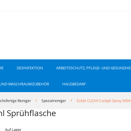
RE
DESINFEKTION
ARBEITSSCHUTZ, PFLEGE- UND GESUNDHE
 UND WASCHRAUMZUBEHÖR
HAUSBEDARF
chsfertige Reiniger
Spezialreiniger
ELINA CLEAN Cockpit Spray 500m
l Sprühflasche
Auf Lager