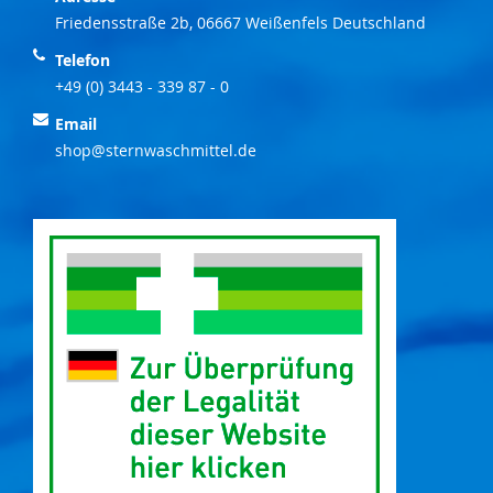
Friedensstraße 2b, 06667 Weißenfels Deutschland
Telefon
+49 (0) 3443 - 339 87 - 0
Email
shop@sternwaschmittel.de