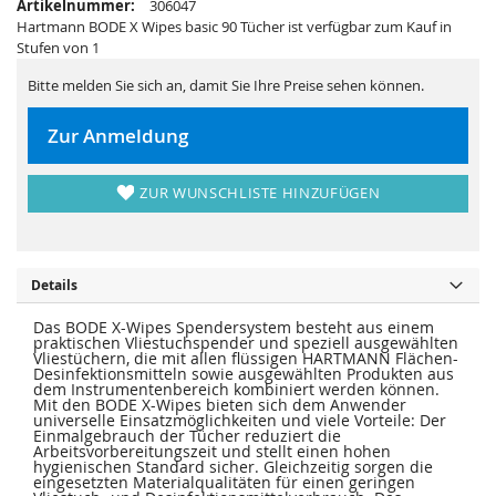
Artikelnummer:
306047
e
a
r
l
Hartmann BODE X Wipes basic 90 Tücher ist verfügbar zum Kauf in
i
e
Stufen von 1
e
r
s
i
p
e
Bitte melden Sie sich an, damit Sie Ihre Preise sehen können.
r
s
i
p
n
r
Zur Anmeldung
g
i
e
n
n
g
e
ZUR WUNSCHLISTE HINZUFÜGEN
n
Details
Das BODE X-Wipes Spendersystem besteht aus einem
praktischen Vliestuchspender und speziell ausgewählten
Vliestüchern, die mit allen flüssigen HARTMANN Flächen-
Desinfektionsmitteln sowie ausgewählten Produkten aus
dem Instrumentenbereich kombiniert werden können.
Mit den BODE X-Wipes bieten sich dem Anwender
universelle Einsatzmöglichkeiten und viele Vorteile: Der
Einmalgebrauch der Tücher reduziert die
Arbeitsvorbereitungszeit und stellt einen hohen
hygienischen Standard sicher. Gleichzeitig sorgen die
eingesetzten Materialqualitäten für einen geringen