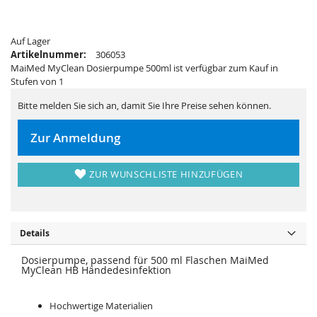
i
e
e
r
s
i
p
e
Auf Lager
r
s
i
p
Artikelnummer:
306053
n
r
MaiMed MyClean Dosierpumpe 500ml ist verfügbar zum Kauf in
g
i
e
n
Stufen von 1
n
g
e
Bitte melden Sie sich an, damit Sie Ihre Preise sehen können.
n
Zur Anmeldung
ZUR WUNSCHLISTE HINZUFÜGEN
Details
Dosierpumpe, passend für 500 ml Flaschen MaiMed
MyClean HB Händedesinfektion
Hochwertige Materialien