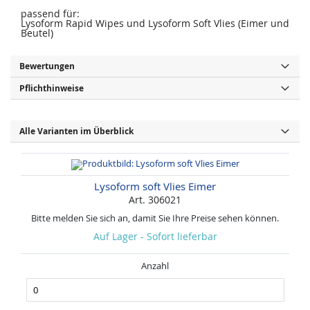
s
i
p
e
passend für:
r
s
Lysoform Rapid Wipes und Lysoform Soft Vlies (Eimer und
i
p
Beutel)
n
r
g
i
e
n
Bewertungen
n
g
e
n
Pflichthinweise
Alle Varianten im Überblick
Lysoform soft Vlies Eimer
Art. 306021
Bitte melden Sie sich an, damit Sie Ihre Preise sehen können.
Auf Lager - Sofort lieferbar
Anzahl