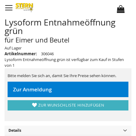
D
i
r
e
k
Lysoform Entnahmeöffnung
t
z
grün
u
m
I
für Eimer und Beutel
n
h
Z
Z
Auf Lager
a
u
u
l
Artikelnummer:
306046
m
m
t
E
A
Lysoform Entnahmeöffnung grün ist verfügbar zum Kauf in Stufen
n
n
von 1
d
f
e
a
d
n
Bitte melden Sie sich an, damit Sie Ihre Preise sehen können.
e
g
r
d
B
e
Zur Anmeldung
i
r
l
B
d
i
e
l
ZUR WUNSCHLISTE HINZUFÜGEN
r
d
g
e
a
r
l
g
e
a
r
l
i
e
Details
e
r