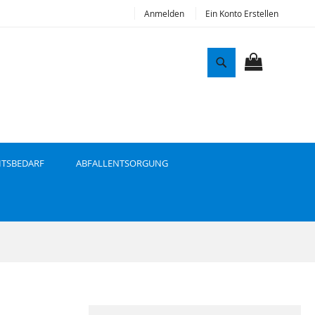
Anmelden
Ein Konto Erstellen
S
u
MEIN WAR
c
h
e
ITSBEDARF
ABFALLENTSORGUNG