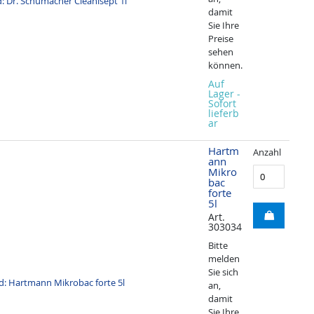
damit
Sie Ihre
Preise
sehen
können.
Auf
Lager -
Sofort
lieferb
ar
Hartm
Anzahl
ann
Mikro
bac
forte
5l
Art.
303034
Bitte
melden
Sie sich
an,
damit
Sie Ihre