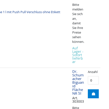
Bitte
melden
Sie sich
an,
damit
Sie Ihre
Preise
sehen
können.
Auf
Lager -
Sofort
lieferb
ar
Dr.
Anzahl
Schum
acher
Biguan
id
Fläche
NR 5l
Art.
303003
Bitte