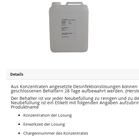
u
u
m
m
E
A
n
n
d
f
e
a
d
n
e
g
r
d
B
e
i
r
l
B
d
i
e
l
r
d
g
e
a
r
l
g
e
a
Details
r
l
i
e
e
r
Aus Konzentraten angesetzte Desinfektionslösungen können i
s
i
geschlossenen Behältern 28 Tage aufbewahrt werden. (Herst
p
e
r
Der Behälter ist vor jeder Neubefüllung zu reingen und zu de
s
i
p
Neubefüllung ist ein Etikett mit folgenden Angaben aufzubri
n
r
Produktname
g
i
e
n
Konzentration der Lösung
n
g
e
Einwirkzeit der Lösung
n
Chargennummer des Konzentrates