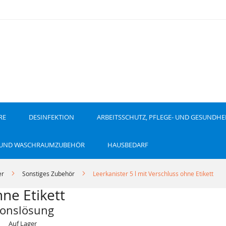
RE
DESINFEKTION
ARBEITSSCHUTZ, PFLEGE- UND GESUNDHE
 UND WASCHRAUMZUBEHÖR
HAUSBEDARF
er
Sonstiges Zubehör
Leerkanister 5 l mit Verschluss ohne Etikett
hne Etikett
ionslösung
Auf Lager