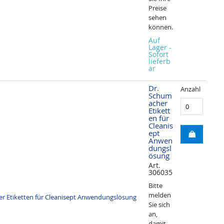
Preise
sehen
können.
Auf
Lager -
Sofort
lieferb
ar
Dr.
Anzahl
Schum
acher
Etikett
en für
Cleanis
ept
Anwen
dungsl
ösung
Art.
306035
Bitte
melden
Sie sich
an,
damit