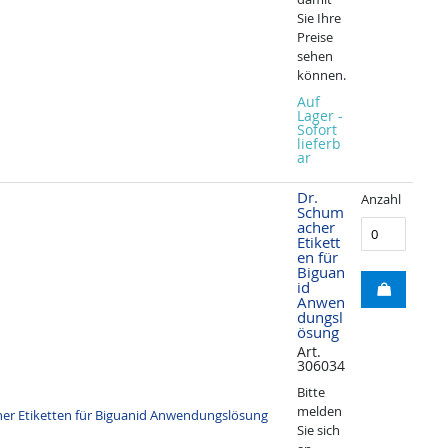
Sie Ihre
Preise
sehen
können.
Auf
Lager -
Sofort
lieferb
ar
Dr.
Anzahl
Schum
acher
Etikett
en für
Biguan
id
Anwen
dungsl
ösung
Art.
306034
Bitte
melden
Sie sich