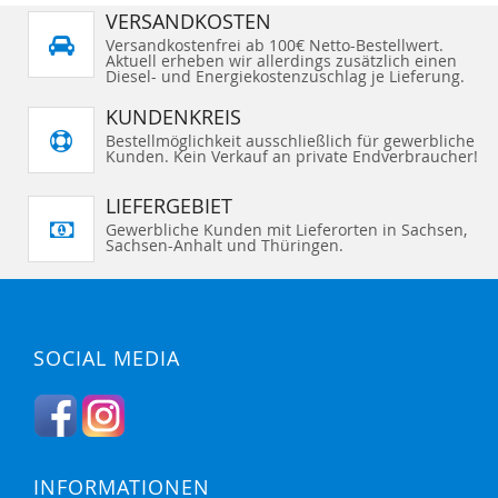
t
VERSANDKOSTEN
i
o
Versandkostenfrei ab 100€ Netto-Bestellwert.
Aktuell erheben wir allerdings zusätzlich einen
n
Diesel- und Energiekostenzuschlag je Lieferung.
e
n
KUNDENKREIS
Bestellmöglichkeit ausschließlich für gewerbliche
Kunden. Kein Verkauf an private Endverbraucher!
LIEFERGEBIET
Gewerbliche Kunden mit Lieferorten in Sachsen,
Sachsen-Anhalt und Thüringen.
SOCIAL MEDIA
INFORMATIONEN