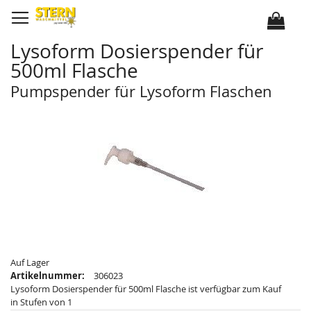
D
i
r
e
k
Lysoform Dosierspender für
t
z
500ml Flasche
u
m
I
Pumpspender für Lysoform Flaschen
n
h
Z
Z
a
u
u
l
m
m
t
E
A
n
n
d
f
e
a
d
n
e
g
r
d
B
e
i
r
l
B
d
i
e
l
r
d
g
e
a
r
Auf Lager
l
g
Artikelnummer:
306023
e
a
r
l
Lysoform Dosierspender für 500ml Flasche ist verfügbar zum Kauf
i
e
in Stufen von 1
e
r