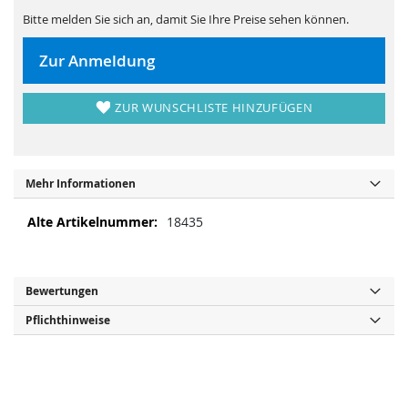
s
i
p
e
Bitte melden Sie sich an, damit Sie Ihre Preise sehen können.
r
s
i
p
n
r
Zur Anmeldung
g
i
e
n
n
g
e
ZUR WUNSCHLISTE HINZUFÜGEN
n
Mehr Informationen
M
18435
e
h
r
I
Bewertungen
n
Pflichthinweise
f
o
r
m
a