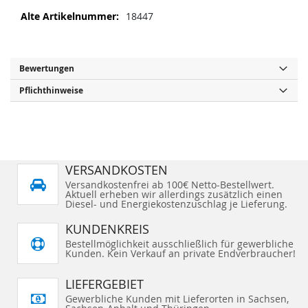
s
i
p
e
M
18447
r
s
e
i
p
n
r
h
g
i
r
e
n
n
g
I
Bewertungen
e
n
n
Pflichthinweise
f
o
r
m
a
t
VERSANDKOSTEN
i
o
Versandkostenfrei ab 100€ Netto-Bestellwert.
Aktuell erheben wir allerdings zusätzlich einen
n
Diesel- und Energiekostenzuschlag je Lieferung.
e
n
KUNDENKREIS
Bestellmöglichkeit ausschließlich für gewerbliche
Kunden. Kein Verkauf an private Endverbraucher!
LIEFERGEBIET
Gewerbliche Kunden mit Lieferorten in Sachsen,