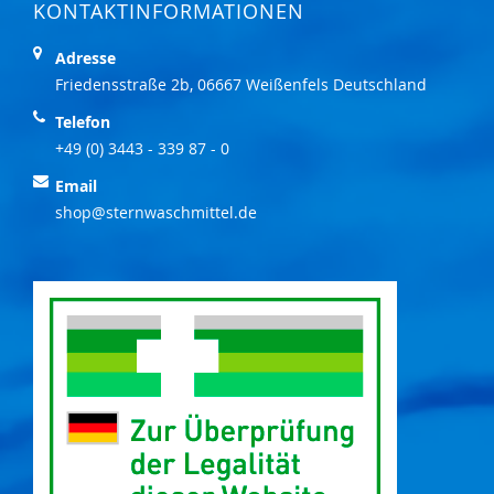
KONTAKTINFORMATIONEN
Adresse
Friedensstraße 2b, 06667 Weißenfels Deutschland
Telefon
+49 (0) 3443 - 339 87 - 0
Email
shop@sternwaschmittel.de