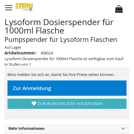
D
i
r
e
k
Lysoform Dosierspender für
t
z
1000ml Flasche
u
m
I
Pumpspender für Lysoform Flaschen
n
h
Z
Z
Auf Lager
a
u
u
l
Artikelnummer:
306024
m
m
t
E
A
Lysoform Dosierspender für 1000ml Flasche ist verfügbar zum Kauf
n
n
in Stufen von 1
d
f
e
a
d
n
Bitte melden Sie sich an, damit Sie Ihre Preise sehen können.
e
g
r
d
B
e
Zur Anmeldung
i
r
l
B
d
i
e
l
ZUR WUNSCHLISTE HINZUFÜGEN
r
d
g
e
a
r
l
g
e
a
r
l
i
e
Mehr Informationen
e
r