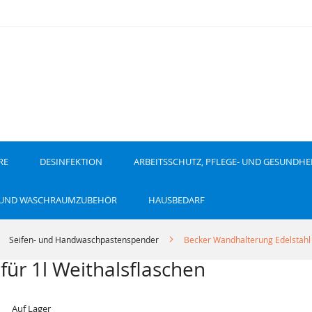
RE
DESINFEKTION
ARBEITSSCHUTZ, PFLEGE- UND GESUNDHE
 UND WASCHRAUMZUBEHÖR
HAUSBEDARF
Seifen- und Handwaschpastenspender
Becker Wandhalterung Edelstahl 
für 1l Weithalsflaschen
Auf Lager