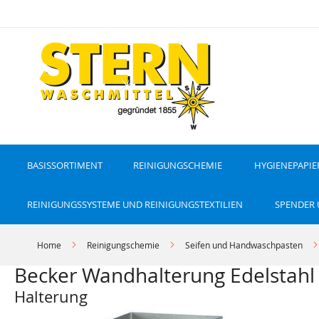
D
i
r
e
k
t
z
u
m
I
n
h
a
l
t
BASISSORTIMENT
REINIGUNGSCHEMIE
HYGIENEPAPIE
REINIGUNGSSYSTEME UND REINIGUNGSTEXTILIEN
SPENDER
Home
Reinigungschemie
Seifen und Handwaschpasten
Becker Wandhalterung Edelstahl 
Halterung
Z
Z