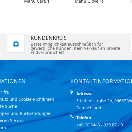
Manu Care 1l
Manu Glove 1l
KUNDENKREIS
Bestellmöglichkeit ausschließlich für
gewerbliche Kunden. Kein Verkauf an private
Endverbraucher!
MATIONEN
KONTAKTINFORMATI
riffe
Adresse
hutz und Cookie-Richtlinien
Friedensstraße 2b, 06667 W
rte Suche
Deutschland
ungen und Rücksendungen
Telefon
eren Sie uns
+49 (0) 3443 - 339 87 - 0
sum