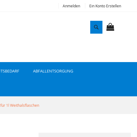
Anmelden
Ein Konto Erstellen
S
u
MEIN WAR
c
h
e
ITSBEDARF
ABFALLENTSORGUNG
für 1l Weithalsflaschen