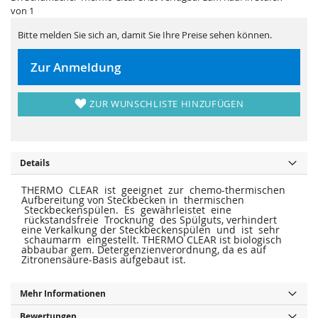
i
e
von 1
e
r
s
i
p
e
Bitte melden Sie sich an, damit Sie Ihre Preise sehen können.
r
s
i
p
n
r
Zur Anmeldung
g
i
e
n
n
g
e
ZUR WUNSCHLISTE HINZUFÜGEN
n
Details
THERMO CLEAR ist geeignet zur chemo-thermischen
Aufbereitung von Steckbecken in thermischen
Steckbeckenspülen. Es gewährleistet eine
rückstandsfreie Trocknung des Spülguts, verhindert
eine Verkalkung der Steckbeckenspülen und ist sehr
schaumarm eingestellt. THERMO CLEAR ist biologisch
abbaubar gem. Detergenzienverordnung, da es auf
Zitronensäure-Basis aufgebaut ist.
Mehr Informationen
Bewertungen