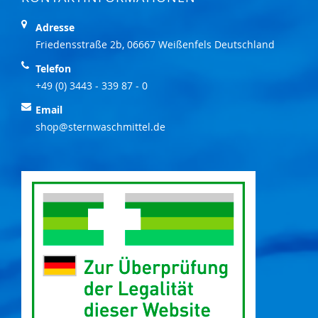
Adresse
Friedensstraße 2b, 06667 Weißenfels Deutschland
Telefon
+49 (0) 3443 - 339 87 - 0
Email
shop@sternwaschmittel.de