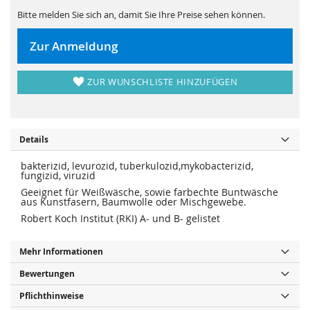
s
i
p
e
Bitte melden Sie sich an, damit Sie Ihre Preise sehen können.
r
s
i
p
n
r
Zur Anmeldung
g
i
e
n
n
g
e
ZUR WUNSCHLISTE HINZUFÜGEN
n
Details
bakterizid, levurozid, tuberkulozid,mykobacterizid,
fungizid, viruzid
Geeignet für Weißwäsche, sowie farbechte Buntwäsche
aus Kunstfasern, Baumwolle oder Mischgewebe.
Robert Koch Institut (RKI) A- und B- gelistet
Mehr Informationen
Bewertungen
Pflichthinweise