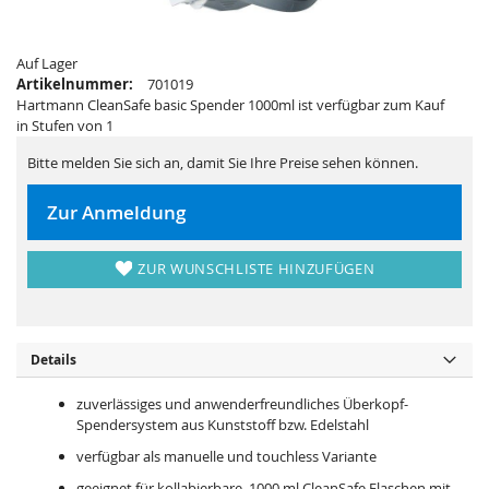
i
e
e
r
s
i
p
e
Auf Lager
r
s
i
p
Artikelnummer:
701019
n
r
Hartmann CleanSafe basic Spender 1000ml ist verfügbar zum Kauf
g
i
e
n
in Stufen von 1
n
g
e
Bitte melden Sie sich an, damit Sie Ihre Preise sehen können.
n
Zur Anmeldung
ZUR WUNSCHLISTE HINZUFÜGEN
Details
zuverlässiges und anwenderfreundliches Überkopf-
Spendersystem aus Kunststoff bzw. Edelstahl
verfügbar als manuelle und touchless Variante
geeignet für kollabierbare, 1000 ml CleanSafe Flaschen mit