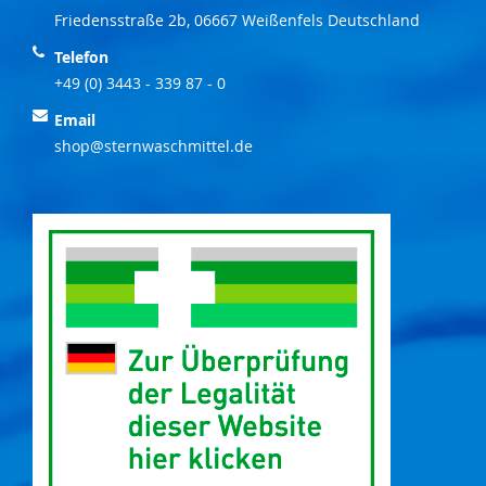
Friedensstraße 2b, 06667 Weißenfels Deutschland
Telefon
+49 (0) 3443 - 339 87 - 0
Email
shop@sternwaschmittel.de