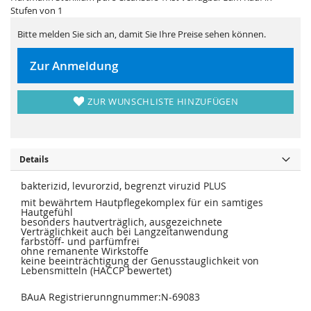
i
e
Stufen von 1
e
r
s
i
p
e
Bitte melden Sie sich an, damit Sie Ihre Preise sehen können.
r
s
i
p
n
r
Zur Anmeldung
g
i
e
n
n
g
e
ZUR WUNSCHLISTE HINZUFÜGEN
n
Details
bakterizid, levurorzid, begrenzt viruzid PLUS
mit bewährtem Hautpflegekomplex für ein samtiges
Hautgefühl
besonders hautverträglich, ausgezeichnete
Verträglichkeit auch bei Langzeitanwendung
farbstoff- und parfümfrei
ohne remanente Wirkstoffe
keine beeinträchtigung der Genusstauglichkeit von
Lebensmitteln (HACCP bewertet)
BAuA Registrierunngnummer:N-69083