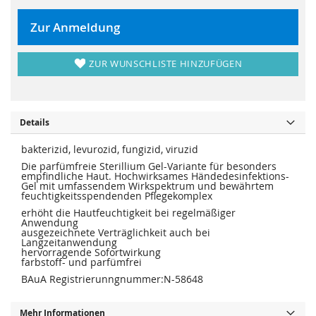
r
s
i
p
n
r
Zur Anmeldung
g
i
e
n
n
g
e
ZUR WUNSCHLISTE HINZUFÜGEN
n
Details
bakterizid, levurozid, fungizid, viruzid
Die parfümfreie Sterillium Gel-Variante für besonders
empfindliche Haut. Hochwirksames Händedesinfektions-
Gel mit umfassendem Wirkspektrum und bewährtem
feuchtigkeitsspendenden Pflegekomplex
erhöht die Hautfeuchtigkeit bei regelmäßiger
Anwendung
ausgezeichnete Verträglichkeit auch bei
Langzeitanwendung
hervorragende Sofortwirkung
farbstoff- und parfümfrei
BAuA Registrierunngnummer:N-58648
Mehr Informationen