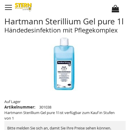
D
i
r
e
k
Hartmann Sterillium Gel pure 1l
t
z
u
Händedesinfektion mit Pflegekomplex
m
I
Z
Z
n
u
u
h
m
m
a
E
A
l
n
n
t
d
f
e
a
d
n
e
g
r
d
B
e
i
r
l
B
d
i
e
l
r
d
g
e
a
r
Auf Lager
l
g
Artikelnummer:
301038
e
a
r
l
Hartmann Sterillium Gel pure 1l ist verfügbar zum Kauf in Stufen
i
e
von 1
e
r
s
i
p
e
Bitte melden Sie sich an, damit Sie Ihre Preise sehen können.