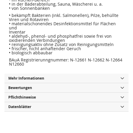
• in der Bäderabteilung, Sauna, Wäscherei u. a.
• von Sonnenbänken
• bekämpft Bakterien (inkl. Salmonellen), Pilze, behüllte
Viren und Rotaviren
• materialschonendes Desinfektionsmittel für Flächen
und
Inventar
• aldehyd-, phenol- und phosphatfrei sowie frei von
oxidierenden Verbindungen
• reinigungsaktiv ohne Zusatz von Reinigungsmitteln
• frischer, nicht anhaftender Geruch
• biologisch abbaubar
BAuA Registrierunngnummer: N-12661 N-12662 N-12664
N12660
Mehr Informationen
Bewertungen
Pflichthinweise
Datenblätter