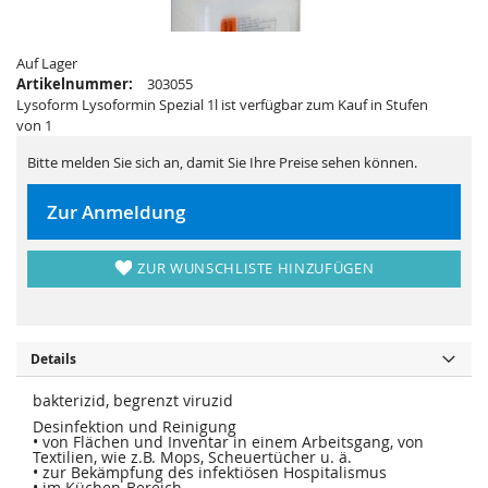
i
e
e
r
s
i
p
e
Auf Lager
r
s
i
p
Artikelnummer:
303055
n
r
Lysoform Lysoformin Spezial 1l ist verfügbar zum Kauf in Stufen
g
i
e
n
von 1
n
g
e
Bitte melden Sie sich an, damit Sie Ihre Preise sehen können.
n
Zur Anmeldung
ZUR WUNSCHLISTE HINZUFÜGEN
Details
bakterizid, begrenzt viruzid
Desinfektion und Reinigung
• von Flächen und Inventar in einem Arbeitsgang, von
Textilien, wie z.B. Mops, Scheuertücher u. ä.
• zur Bekämpfung des infektiösen Hospitalismus
• im Küchen-Bereich