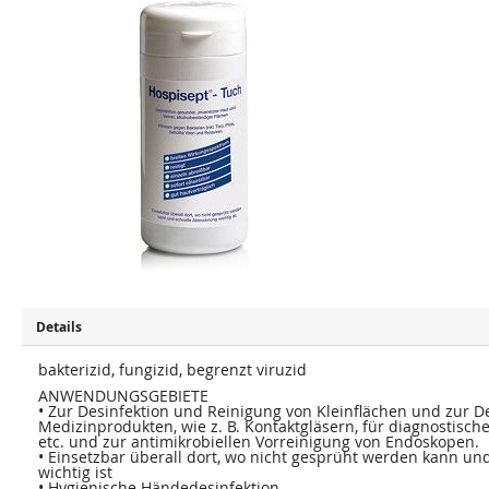
u
u
m
m
E
A
n
n
d
f
e
a
d
n
e
g
r
d
B
e
i
r
l
B
d
i
e
l
r
d
g
e
a
r
l
g
e
a
r
l
i
e
e
r
s
i
Details
p
e
r
s
i
p
bakterizid, fungizid, begrenzt viruzid
n
r
g
i
ANWENDUNGSGEBIETE
e
n
• Zur Desinfektion und Reinigung von Kleinflächen und zur D
n
g
Medizinprodukten, wie z. B. Kontaktgläsern, für diagnostisch
e
etc. und zur antimikrobiellen Vorreinigung von Endoskopen.
n
• Einsetzbar überall dort, wo nicht gesprüht werden kann un
wichtig ist
• Hygienische Händedesinfektion