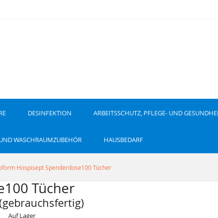
RE
DESINFEKTION
ARBEITSSCHUTZ, PFLEGE- UND GESUNDHE
 UND WASCHRAUMZUBEHÖR
HAUSBEDARF
oform Hospisept Spenderdose100 Tücher
e100 Tücher
(gebrauchsfertig)
Auf Lager