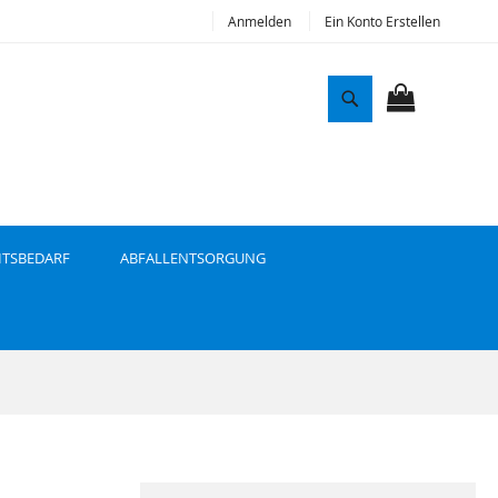
Anmelden
Ein Konto Erstellen
S
u
MEIN WAR
c
h
e
ITSBEDARF
ABFALLENTSORGUNG