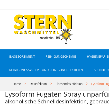
D
i
r
e
k
t
z
u
m
I
n
h
a
l
t
BASISSORTIMENT
REINIGUNGSCHEMIE
HYGIENEPAPIE
REINIGUNGSSYSTEME UND REINIGUNGSTEXTILIEN
SPENDER
Home
Desinfektion
Flächendesinfektion
Lysoform Fug
Lysoform Fugaten Spray unparfüm
alkoholische Schnelldesinfektion, gebrauc
Z
Z