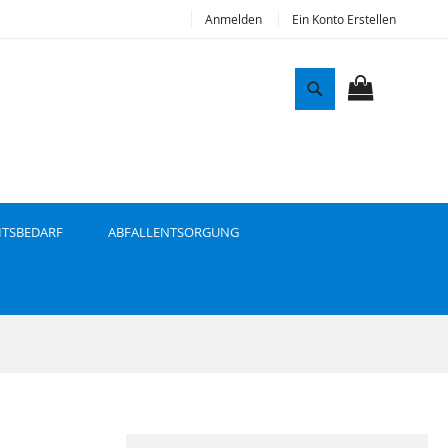
Anmelden
Ein Konto Erstellen
S
u
MEIN WAR
c
h
e
ITSBEDARF
ABFALLENTSORGUNG