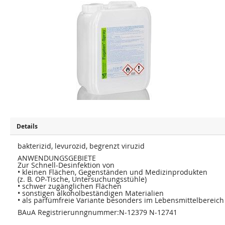
u
u
m
m
E
A
n
n
d
f
e
a
d
n
e
g
r
d
B
e
i
r
l
B
d
i
e
l
r
d
g
e
a
r
l
g
e
a
r
l
Details
i
e
e
r
s
bakterizid, levurozid, begrenzt viruzid
i
p
e
ANWENDUNGSGEBIETE
r
s
Zur Schnell-Desinfektion von
i
p
n
• kleinen Flächen, Gegenständen und Medizinprodukten
r
g
i
(z. B. OP-Tische, Untersuchungsstühle)
e
n
• schwer zugänglichen Flächen
n
g
• sonstigen alkoholbeständigen Materialien
e
• als parfümfreie Variante besonders im Lebensmittelbereich
n
BAuA Registrierunngnummer:N-12379 N-12741