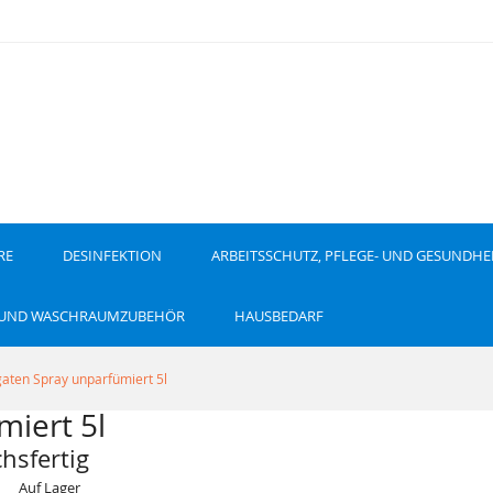
RE
DESINFEKTION
ARBEITSSCHUTZ, PFLEGE- UND GESUNDHE
 UND WASCHRAUMZUBEHÖR
HAUSBEDARF
aten Spray unparfümiert 5l
iert 5l
hsfertig
Auf Lager