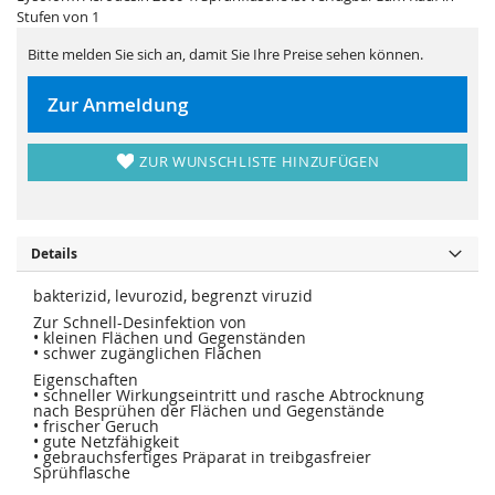
i
e
Stufen von 1
e
r
s
i
p
e
Bitte melden Sie sich an, damit Sie Ihre Preise sehen können.
r
s
i
p
n
r
Zur Anmeldung
g
i
e
n
n
g
e
ZUR WUNSCHLISTE HINZUFÜGEN
n
Details
bakterizid, levurozid, begrenzt viruzid
Zur Schnell-Desinfektion von
• kleinen Flächen und Gegenständen
• schwer zugänglichen Flächen
Eigenschaften
• schneller Wirkungseintritt und rasche Abtrocknung
nach Besprühen der Flächen und Gegenstände
• frischer Geruch
• gute Netzfähigkeit
• gebrauchsfertiges Präparat in treibgasfreier
Sprühflasche