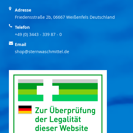
Adresse
Friedensstraße 2b, 06667 Weißenfels Deutschland
Telefon
+49 (0) 3443 - 339 87 - 0
Email
shop@sternwaschmittel.de