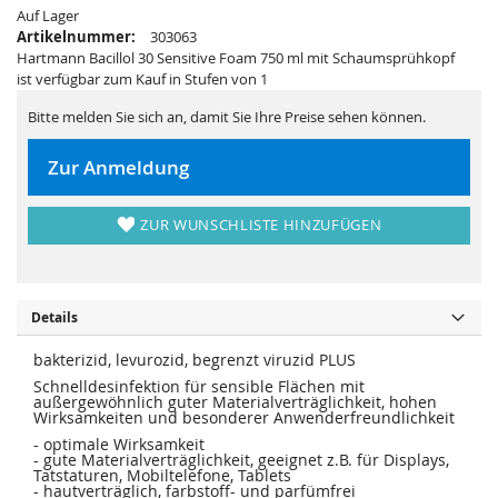
a
r
Auf Lager
l
g
Artikelnummer:
303063
e
a
r
l
Hartmann Bacillol 30 Sensitive Foam 750 ml mit Schaumsprühkopf
i
e
ist verfügbar zum Kauf in Stufen von 1
e
r
s
i
p
e
Bitte melden Sie sich an, damit Sie Ihre Preise sehen können.
r
s
i
p
n
r
Zur Anmeldung
g
i
e
n
n
g
e
ZUR WUNSCHLISTE HINZUFÜGEN
n
Details
bakterizid, levurozid, begrenzt viruzid PLUS
Schnelldesinfektion für sensible Flächen mit
außergewöhnlich guter Materialverträglichkeit, hohen
Wirksamkeiten und besonderer Anwenderfreundlichkeit
- optimale Wirksamkeit
- gute Materialverträglichkeit, geeignet z.B. für Displays,
Tatstaturen, Mobiltelefone, Tablets
- hautverträglich, farbstoff- und parfümfrei