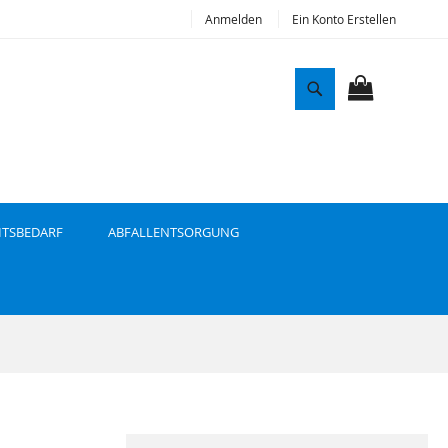
Anmelden
Ein Konto Erstellen
S
u
MEIN WAR
c
h
e
ITSBEDARF
ABFALLENTSORGUNG