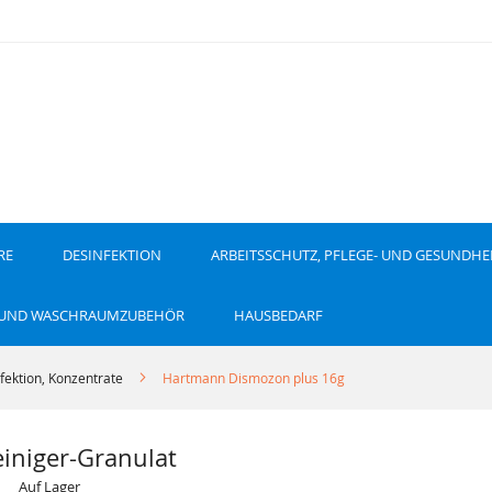
RE
DESINFEKTION
ARBEITSSCHUTZ, PFLEGE- UND GESUNDHE
 UND WASCHRAUMZUBEHÖR
HAUSBEDARF
fektion, Konzentrate
Hartmann Dismozon plus 16g
einiger-Granulat
Auf Lager