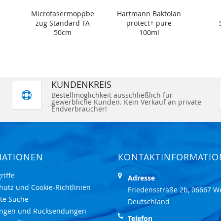
Microfasermoppbe
Hartmann Baktolan
zug Standard TA
protect+ pure
50cm
100ml
KUNDENKREIS
Bestellmöglichkeit ausschließlich für
gewerbliche Kunden. Kein Verkauf an private
Endverbraucher!
MATIONEN
KONTAKTINFORMATI
riffe
Adresse
hutz und Cookie-Richtlinien
Friedensstraße 2b, 06667 W
rte Suche
Deutschland
ungen und Rücksendungen
Telefon