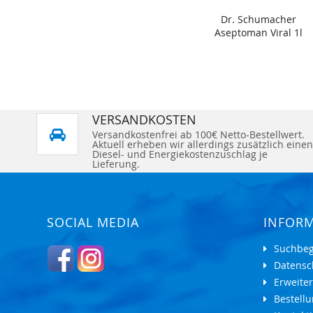
Dr. Schumacher
Aseptoman Viral 1l
VERSANDKOSTEN
Versandkostenfrei ab 100€ Netto-Bestellwert.
Aktuell erheben wir allerdings zusätzlich einen
Diesel- und Energiekostenzuschlag je
Lieferung.
SOCIAL MEDIA
INFOR
Suchbeg
Datensc
Erweite
Bestell