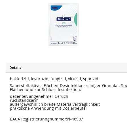
u
u
m
m
E
A
n
n
d
f
e
a
d
n
e
g
r
d
B
e
i
r
l
B
d
i
e
l
r
d
g
e
a
r
l
g
e
a
Details
r
l
i
e
e
bakterizid, levurozid, fungizid, viruzid, sporizid
r
s
i
Sauerstoffaktives Flächen-Desinfektionsreiniger-Granulat. Spe
p
e
Flächen und zur Schlussdesinfektion.
r
s
i
p
dezenter, angenehmer Geruch
n
r
rückstandsarm
g
i
außergewöhnlich breite Materialverträglichkeit
e
n
n
praktische Anwendung mit Dosierbeutel
g
e
n
BAuA Registrierunngnummer:N-46997