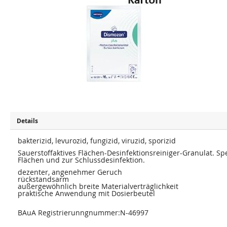
u
u
m
m
E
A
n
n
d
f
e
a
d
n
e
g
r
d
B
e
i
r
l
B
d
i
e
l
r
d
g
e
a
r
l
g
e
a
Details
r
l
i
e
e
bakterizid, levurozid, fungizid, viruzid, sporizid
r
s
i
Sauerstoffaktives Flächen-Desinfektionsreiniger-Granulat. Spe
p
e
Flächen und zur Schlussdesinfektion.
r
s
i
p
dezenter, angenehmer Geruch
n
r
rückstandsarm
g
i
außergewöhnlich breite Materialverträglichkeit
e
n
n
praktische Anwendung mit Dosierbeutel
g
e
n
BAuA Registrierunngnummer:N-46997