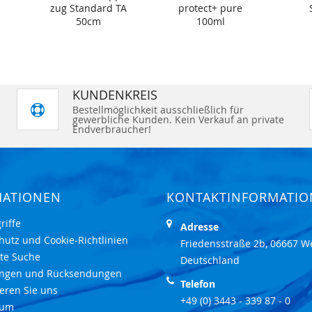
zug Standard TA
protect+ pure
50cm
100ml
KUNDENKREIS
Bestellmöglichkeit ausschließlich für
gewerbliche Kunden. Kein Verkauf an private
Endverbraucher!
MATIONEN
KONTAKTINFORMATI
riffe
Adresse
hutz und Cookie-Richtlinien
Friedensstraße 2b, 06667 W
rte Suche
Deutschland
ungen und Rücksendungen
Telefon
eren Sie uns
+49 (0) 3443 - 339 87 - 0
sum