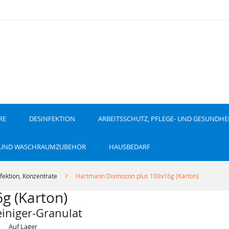
RE
DESINFEKTION
ARBEITSSCHUTZ, PFLEGE- UND GESUNDHE
 UND WASCHRAUMZUBEHÖR
HAUSBEDARF
fektion, Konzentrate
Hartmann Dismozon plus 100x16g (Karton)
g (Karton)
einiger-Granulat
Auf Lager