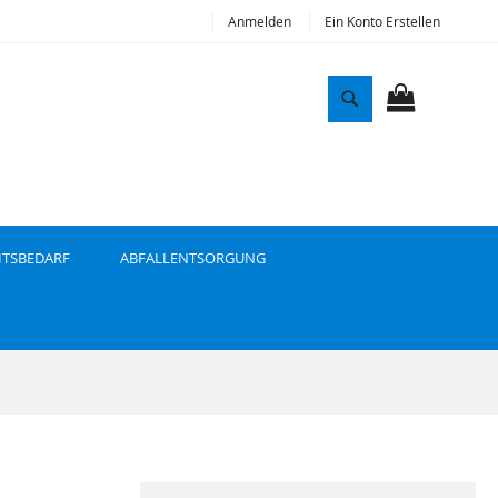
Anmelden
Ein Konto Erstellen
S
u
MEIN WAR
c
h
e
ITSBEDARF
ABFALLENTSORGUNG