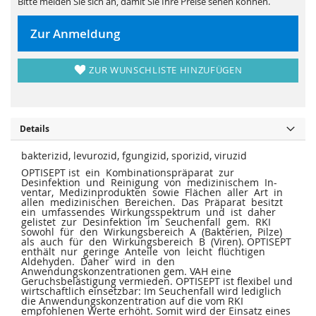
Bitte melden Sie sich an, damit Sie Ihre Preise sehen können.
s
i
p
e
r
s
i
p
Zur Anmeldung
n
r
g
i
e
n
n
g
ZUR WUNSCHLISTE HINZUFÜGEN
e
n
Details
bakterizid, levurozid, fgungizid, sporizid, viruzid
OPTISEPT ist ein Kombinationspräparat zur
Desinfektion und Reinigung von medizinischem In-
ventar, Medizinprodukten sowie Flächen aller Art in
allen medizinischen Bereichen. Das Präparat besitzt
ein umfassendes Wirkungsspektrum und ist daher
gelistet zur Desinfektion im Seuchenfall gem. RKI
sowohl für den Wirkungsbereich A (Bakterien, Pilze)
als auch für den Wirkungsbereich B (Viren). OPTISEPT
enthält nur geringe Anteile von leicht flüchtigen
Aldehyden. Daher wird in den
Anwendungskonzentrationen gem. VAH eine
Geruchsbelästigung vermieden. OPTISEPT ist flexibel und
wirtschaftlich einsetzbar: Im Seuchenfall wird lediglich
die Anwendungskonzentration auf die vom RKI
empfohlenen Werte erhöht. Somit wird der Einsatz eines